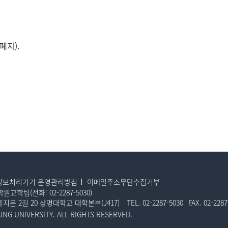
폐지).
정보처리기기 운영관리방침
이메일주소무단수집거부
학원교학팀(전화:
02-2287-5030
)
 홍지문 2길 20 상명대학교 대학본부(J417)
TEL.
02-2287-5030
FAX.
02-2287
NG UNIVERSITY. ALL RIGHTS RESERVED.