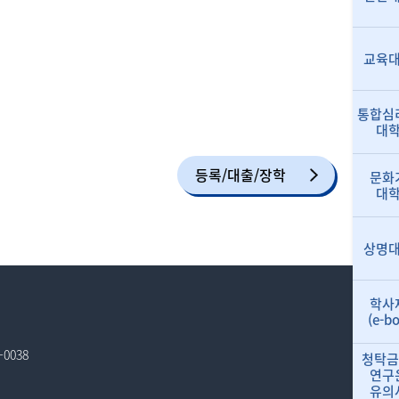
교육
통합심
대
등록/대출/장학
문화
대
상명
학사
(e-b
-0038
청탁금
연구
유의