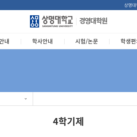
상명대
경영대학원
안내
학사안내
시험/논문
학생편
4학기제